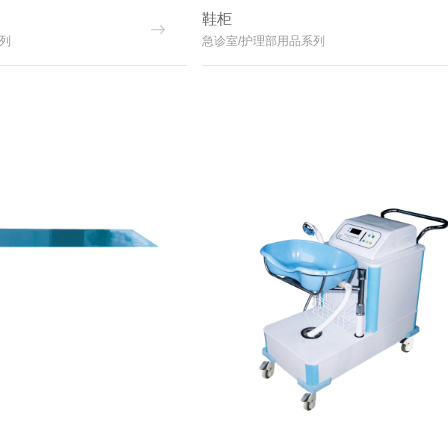
鞋柜
列
急诊室/护理部用品系列