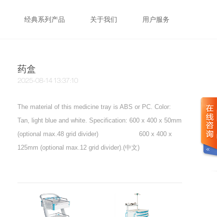
经典系列产品
关于我们
用户服务
药盒
2025-08-14 13:37:10
The material of this medicine tray is ABS or PC. Color:
Tan, light blue and white. Specification: 600 x 400 x 50mm
(optional max.48 grid divider) 600 x 400 x
125mm (optional max.12 grid divider).(中文)